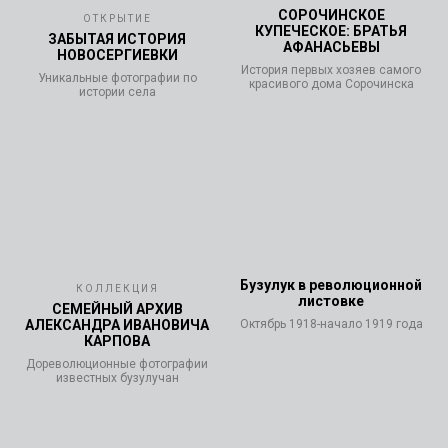
СОРОЧИНСКОЕ
ОТКРЫТИЕ
КУПЕЧЕСКОЕ: БРАТЬЯ
ЗАБЫТАЯ ИСТОРИЯ
АФАНАСЬЕВЫ
НОВОСЕРГИЕВКИ
История первых хозяев самого
Уникальные фотографии по
красивого дома Сорочинска
истории села
Бузулук в революционной
КОЛЛЕКЦИЯ
листовке
СЕМЕЙНЫЙ АРХИВ
АЛЕКСАНДРА ИВАНОВИЧА
Октябрь 1918-начало 1919 года
КАРПОВА
Дореволюционные фотографии
известных бузулучан